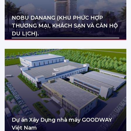
NOBU DANANG (KHU PHỨC HỢP
THƯƠNG MẠI, KHÁCH SẠN VÀ CĂN HỘ
DU LỊCH).
Địa điểm: Đà Nẵng
Diện tích: 48.510 m2
Dự án Xây Dựng nhà máy GOODWAY
Việt Nam