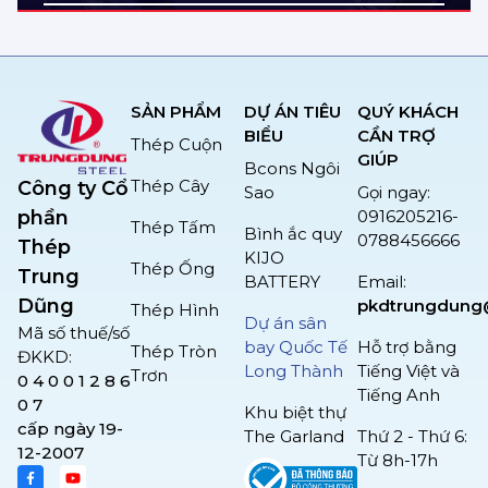
Địa điểm: Thai Binh
Diện tích: 5ha
SẢN PHẨM
DỰ ÁN TIÊU
QUÝ KHÁCH
BIỂU
CẦN TRỢ
Thép Cuộn
GIÚP
Bcons Ngôi
Thép Cây
Công ty Cổ
Sao
Gọi ngay:
0916205216-
phần
Thép Tấm
Bình ắc quy
0788456666
Thép
KIJO
Thép Ống
Trung
BATTERY
Email:
Dũng
pkdtrungdung
Thép Hình
Dự án sân
Mã số thuế/số
bay Quốc Tế
Hỗ trợ bằng
Thép Tròn
ĐKKD:
Long Thành
Tiếng Việt và
Trơn
0 4 0 0 1 2 8 6
Tiếng Anh
0 7
Khu biệt thự
cấp ngày 19-
The Garland
Thứ 2 - Thứ 6:
12-2007
Từ 8h-17h